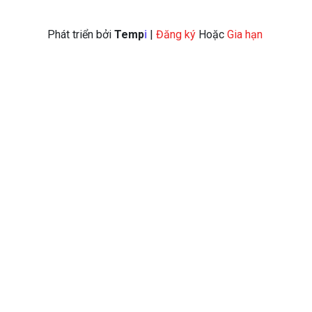
Phương thức thanh toán
Phát triển bởi
Temp
I
 |
 Đăng ký 
Hoặc
 Gia hạn 
Chính sách bảo mật thông tin
ĐĂNG KÝ NHẬN TIN
Email của bạn
Gửi