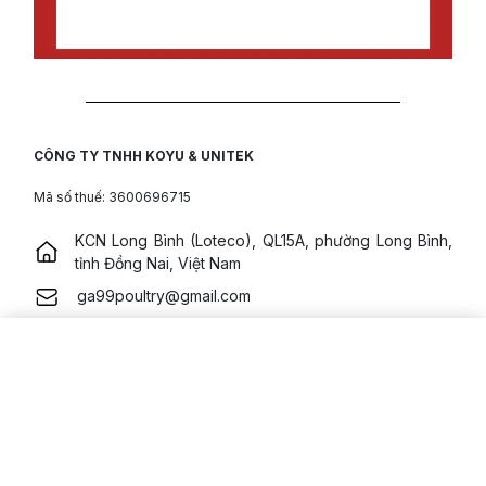
CÔNG TY TNHH KOYU & UNITEK
Mã số thuế: 3600696715
KCN Long Bình (Loteco), QL15A, phường Long Bình,
tỉnh Đồng Nai, Việt Nam
ga99poultry@gmail.com
028 6289 2092
HƯỚNG DẪN MUA HÀNG
Hướng dẫn mua hàng
Khu vực giao hàng